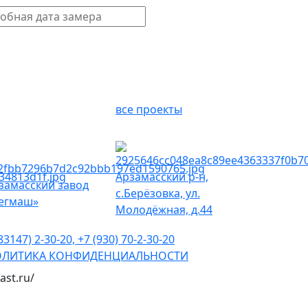
все проекты
Арзамасский р-н,
замасский завод
с.Берёзовка, ул.
егмаш»
Молодёжная, д.44
83147) 2-30-20, +7 (930) 70-2-30-20
ЛИТИКА КОНФИДЕНЦИАЛЬНОСТИ
ast.ru/