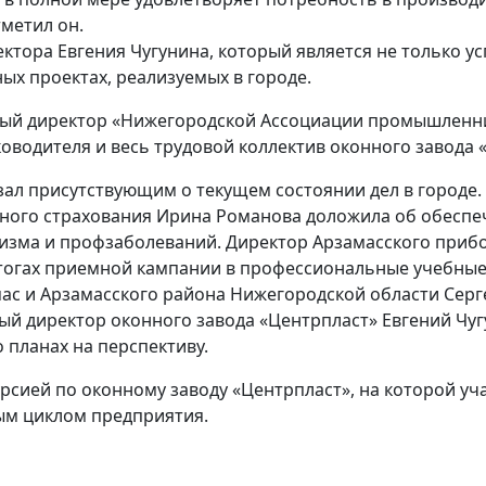
тметил он.
ектора Евгения Чугунина, который является не только у
ых проектах, реализуемых в городе.
ный директор «Нижегородской Ассоциации промышленн
оводителя и весь трудовой коллектив оконного завода 
зал присутствующим о текущем состоянии дел в городе
ного страхования Ирина Романова доложила об обеспе
зма и профзаболеваний. Директор Арзамасского прибо
огах приемной кампании в профессиональные учебные з
мас и Арзамасского района Нижегородской области Сер
й директор оконного завода «Центрпласт» Евгений Чуг
 планах на перспективу.
рсией по оконному заводу «Центрпласт», на которой уч
ым циклом предприятия.