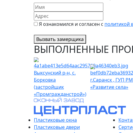
Я ознакомился и согласен с
политикой 
Вызвать замерщика
ВЫПОЛНЕННЫЕ ПРО
Выксунский р-н, с.
Борковка
г.Саранск , ГУП РМ
(застройщик
«Развитие села»
«Промгражданстрой»)
Пластиковые окна
Конта
Пластиковые двери
Серти