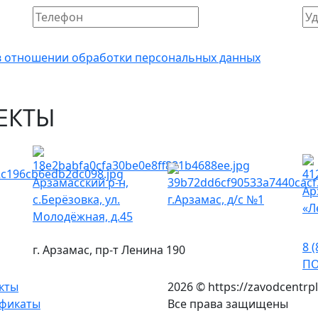
в отношении обработки персональных данных
ЕКТЫ
Арзамасский р-н,
Ар
с.Берёзовка, ул.
г.Арзамас, д/с №1
«Л
Молодёжная, д.45
8 (
г. Арзамас, пр-т Ленина 190
ПО
кты
2026 © https://zavodcentrpl
фикаты
Все права защищены