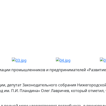
иации промышленников и предпринимателей «Развитие»
ии, депутат Законодательного собрания Нижегородской
 им. П.И. Пландина» Олег Лавричев, который отметил, 
и в полной мере удовлетворяет потребность в производ